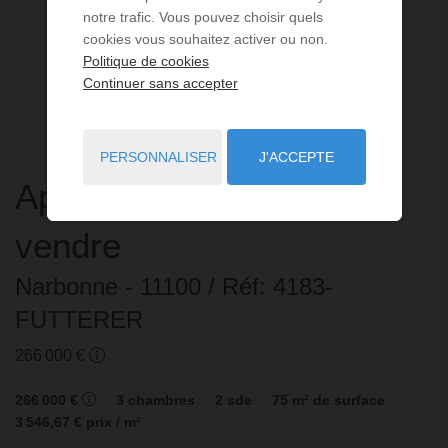
notre trafic. Vous pouvez choisir quels
cookies vous souhaitez activer ou non.
Politique de cookies
Continuer sans accepter
PERSONNALISER
J'ACCEPTE
Appartement
4 pièces
à
vendre
Narbonne
- 11100
/ Réf: 4183-
FUTTERER
266 000 €
266 000 €
3
chambres
2
sde
75
m² de surface
3 546,67 €
prix / m²