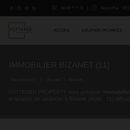
04.68.**.**.71
|
Aujourd'hui
: 09:3
ACCUEIL
LOCATION VACANCES
IMMOBILIER BIZANET (11)
Vous êtes ici :
Accueil
Bizanet
FÜTTERER PROPERTY vous présente l'
immobilier
et location de vacances à Bizanet (Aude - 11) diffusé