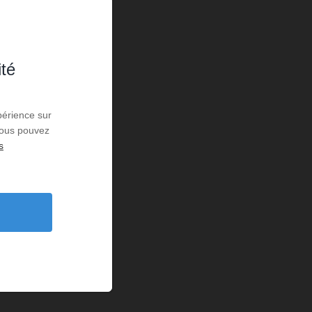
ité
périence sur
 Vous pouvez
s