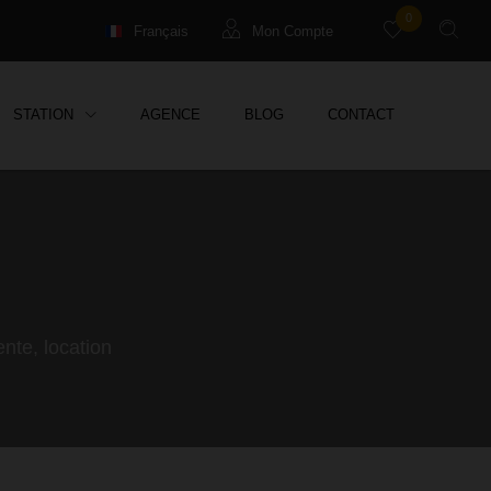
0
Français
Mon Compte
English
Locataires
STATION
AGENCE
BLOG
CONTACT
Deutsch
Propriétaires Syndic
Propriétaires Location Vac.
Propriétaires Gestion
nte, location