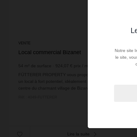
Le
VENTE
Notre site 
Local commercial Bizanet
le site, vo
54
m² de surface
924,07 €
prix / m²
FÜTTERER PROPERTY vous propose en exclusivité
un local à fort potentiel, idéalement situé dans le
centre du charmant village de Bizanet, à seulement 15
minutes de Narbonne. Ce village vivant dispose d...
Réf. : 4049-FUTTERER
49 900 €
Lire la suite