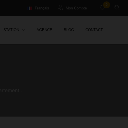
0
Français
Mon Compte
English
Locataires
STATION
AGENCE
BLOG
CONTACT
Deutsch
Propriétaires Syndic
Propriétaires Location Vac.
Propriétaires Gestion
artement -