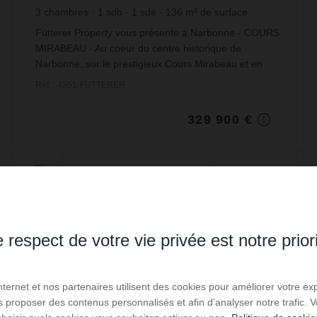
3
chambres
1
sdb
1
sde
136
m² de surface
meublé
2 425,74 €
prix / m²
Fütterer Property vous présente à Narbonne - COURS
MIRABEAU - Au coeur du centre historique de
Narbonne, sur le prestigieux Cours Mirabeau et en
bordure du Canal de la Robine, cet appartement de
Réf. : 4351-FUTTERER
carac...
329 900 €
Lire la suite
 respect de votre vie privée est notre prior
Internet et nos partenaires utilisent des cookies pour améliorer votre ex
us proposer des contenus personnalisés et afin d’analyser notre trafic.