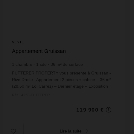
VENTE
Appartement Gruissan
1
chambre
1
sde
36
m² de surface
3 330,56 €
prix / m²
FÜTTERER PROPERTY vous présente à Gruissan -
Rive Droite : Appartement 2 pièces + cabine – 36 m²
(28,50 m² Loi Carrez) – Dernier étage – Exposition
Sud/OuestSitué au 3ème et dernier étage, cet
Réf. : 4258-FUTTERER
apparte...
119 900 €
Lire la suite