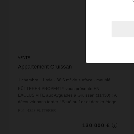
VENTE
Appartement Gruissan
1
chambre
1
sde
36,6
m² de surface
meublé
3 551,91 €
prix / m²
FÜTTERER PROPERTY vous présente EN
EXCLUSIVITÉ aux Ayguades à Gruissan (11430) : À
découvrir sans tarder ! Situé au 1er et dernier étage
d'une résidence sécurisée, ce charmant appartement
Réf. : 4353-FUTTERER
T2 avec mezz...
130 000 €