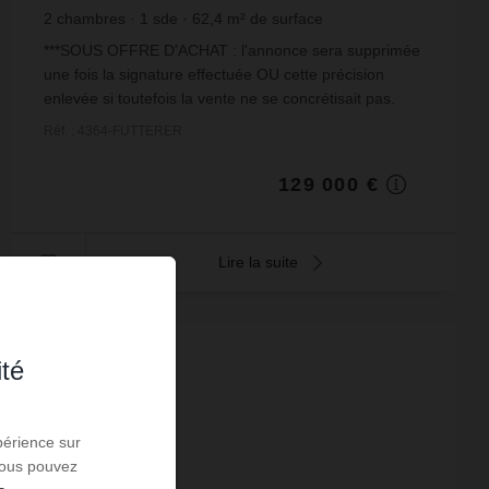
2
chambres
1
sde
62,4
m² de surface
2 067,31 €
prix / m²
***SOUS OFFRE D'ACHAT : l'annonce sera supprimée
une fois la signature effectuée OU cette précision
enlevée si toutefois la vente ne se concrétisait pas.
Merci pour votre compréhension***Fütterer Prop...
Réf. : 4364-FUTTERER
129 000 €
Lire la suite
ité
périence sur
 Vous pouvez