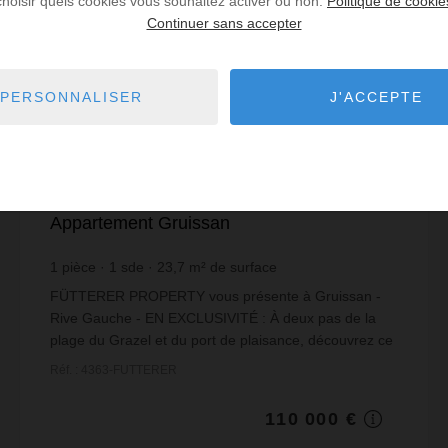
choisir quels cookies vous souhaitez activer ou non.
Politique de cookie
Continuer sans accepter
PERSONNALISER
J'ACCEPTE
VENTE
Appartement Gruissan
1
pièce
1
sde
23,7
m² de surface
4 641,35 €
prix / m²
FÜTTERER PROPERTY vous présente à Gruissan -
Rive Gauche - EN EXCLUSIVITÉ : À deux pas de la
plage du Grazel et du port de plaisance, découvrez ce
charmant studio avec cabine de 23,66 m², idéal pour
Réf. : 4363-FUTTERER
v...
110 000 €