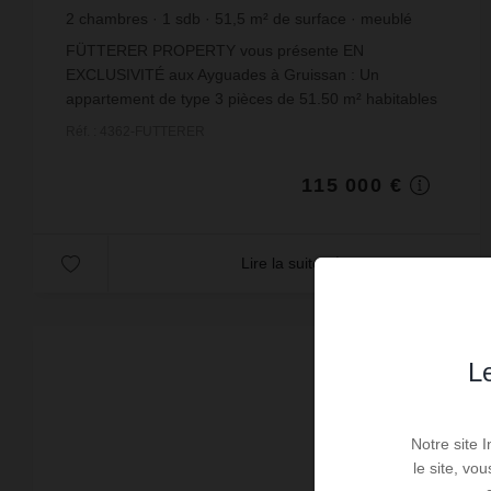
2
chambres
1
sdb
51,5
m² de surface
meublé
2 233,01 €
prix / m²
FÜTTERER PROPERTY vous présente EN
EXCLUSIVITÉ aux Ayguades à Gruissan : Un
appartement de type 3 pièces de 51.50 m² habitables
situé au rez-de-chaussée dans la résidence de
Réf. : 4362-FUTTERER
vacances dénommée 'Belam...
115 000 €
Lire la suite
Le
Notre site 
le site, vo