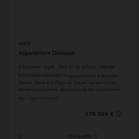
VENTE
Appartement Gruissan
1
chambre
1
sdb
40,4
m² de surface
meublé
4 331,68 €
prix / m²
FÜTTERER PROPERTY vous présente à Gruissan -
Grazel : Face à la Plage du Grazel, au sein d'une
résidence sécurisée, découvrez ce bel appartement
T2 traversant de 40 m² habitables, vendu meublé,
Réf. : 4382-FUTTERER
avec u...
175 000 €
Lire la suite