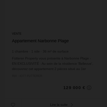
VENTE
Appartement Narbonne Plage
1
chambre
1
sde
36
m² de surface
3 583,33 €
prix / m²
Fütterer Property vous présente à Narbonne Plage -
EN EXCLUSIVITÉ : Au sein de la résidence 'Bellevue',
découvrez cet appartement 2 pièces situé au 1er
étage d'une résidence sécurisée avec ascenseur, ...
Réf. : 4377-FUTTERER
129 000 €
Lire la suite