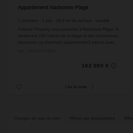
Appartement Narbonne Plage
1
chambre
1
sde
29,9
m² de surface
meublé
3 411,37 €
prix / m²
Fütterer Property vous présente à Narbonne Plage :À
seulement 100 mètres de la plage et des commerces,
découvrez ce charmant appartement 2 pièces avec
mezzanine de 30 m² (hors mezzanine) et sa loggia,...
Réf. : 4360-FUTTERER
102 000 €
Lire la suite
Changez de type de bien
Affinez par département
Affi