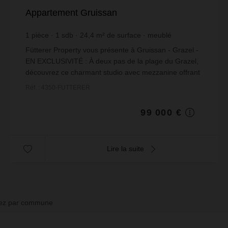
Appartement Gruissan
1
pièce
1
sdb
24,4
m² de surface
meublé
4 057,38 €
prix / m²
Fütterer Property vous présente à Gruissan - Grazel -
EN EXCLUSIVITÉ : À deux pas de la plage du Grazel,
découvrez ce charmant studio avec mezzanine offrant
une surface totale d'environ 35 m² (24,37 m...
Réf. : 4350-FUTTERER
99 000 €
Lire la suite
nez par commune