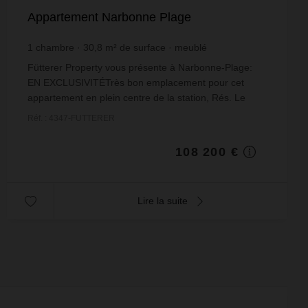
Appartement Narbonne Plage
1
chambre
30,8
m² de surface
meublé
3 512,99 €
prix / m²
Fütterer Property vous présente à Narbonne-Plage:
EN EXCLUSIVITÉTrès bon emplacement pour cet
appartement en plein centre de la station, Rés. Le
Génois (rue des pécheurs), situé au 1er étage d'une
Réf. : 4347-FUTTERER
pet...
108 200 €
Lire la suite