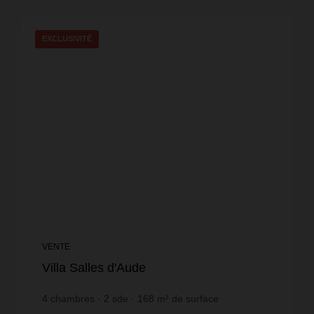
EXCLUSIVITÉ
VENTE
Villa Salles d'Aude
4
chambres
2
sde
168
m² de surface
1 250
m² de terrain
2 071,43 €
prix / m²