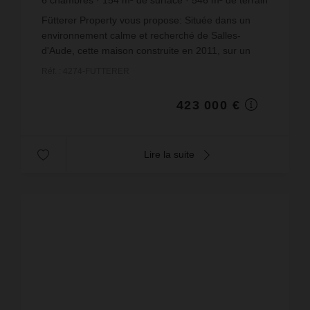
2 746,75 €
prix / m²
Fütterer Property vous propose: Située dans un
environnement calme et recherché de Salles-
d'Aude, cette maison construite en 2011, sur un
terrain trois faces et élevée en R+1, offre des
Réf. : 4274-FUTTERER
prestations id...
423 000 €
Lire la suite