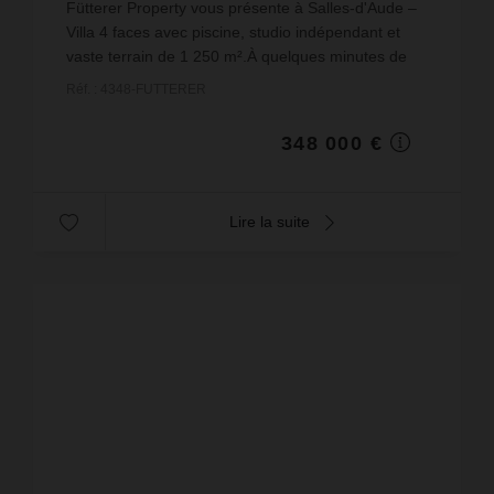
Fütterer Property vous présente à Salles-d'Aude –
Villa 4 faces avec piscine, studio indépendant et
vaste terrain de 1 250 m².À quelques minutes de
Narbonne et des plages, découvrez cette belle villa
Réf. : 4348-FUTTERER
...
348 000 €
Lire la suite