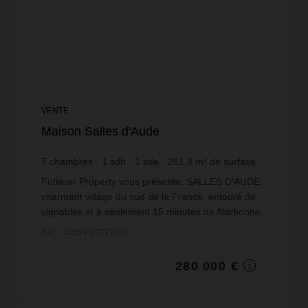
VENTE
Maison Salles d'Aude
7
chambres
1
sdb
1
sde
261,8
m² de surface
440
m² de terrain
1 069,52 €
prix / m²
Fütterer Property vous présente: SALLES D'AUDE,
charmant village du sud de la France, entouré de
vignobles et à seulement 15 minutes de Narbonne
et des plages : Maison de village de 261 m². Ce
Réf. : 4155-FUTTERER
bien, ...
280 000 €