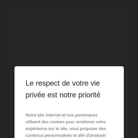
Le respect de votre vie
privée est notre priorité
Notre site Internet et nos partenaires
VENTE
utilisent des cookies pour améliorer votre
Villa St Marcel sur Aude
expérience sur le site, vous proposer des
contenus personnalisés et afin d’analyser
4
chambres
2
sdb
137,1
m² de surface