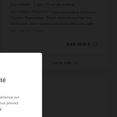
3
chambres
1
sde
73
m² de surface
3 356,16 €
prix / m²
FÜTTERER PROPERTY vous présente à Narbonne -
Quartier Egassiairal : Située dans un quartier très
recherché, cette maison trois faces offre une belle
opportunité pour les amateurs de rénovation. Implan...
Réf. : 4128-FUTTERER
245 000 €
Lire la suite
ité
EXCLUSIVITÉ
périence sur
 Vous pouvez
s