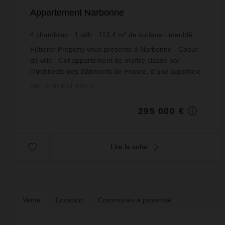
Appartement Narbonne
4
chambres
1
sdb
113,4
m² de surface
meublé
2 601,41 €
prix / m²
Fütterer Property vous présente à Narbonne - Coeur
de ville - Cet appartement de maître classé par
l'Architecte des Bâtiments de France, d'une superficie
de 113 m², niché au sein d'un immeuble histori...
Réf. : 4109-FUTTERER
295 000 €
Lire la suite
Vente
Location
Communes à proximité