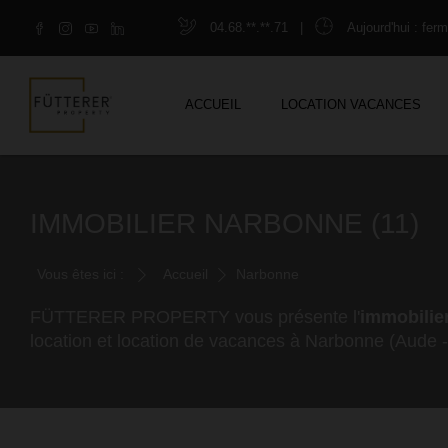
04.68.**.**.71
|
Aujourd'hui
: fer
ACCUEIL
LOCATION VACANCES
IMMOBILIER NARBONNE (11)
Vous êtes ici :
Accueil
Narbonne
FÜTTERER PROPERTY vous présente l'
immobilie
location et location de vacances à Narbonne (Aude - 