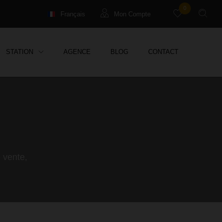
0
Français
Mon Compte
English
Locataires
STATION
AGENCE
BLOG
CONTACT
Deutsch
Propriétaires Syndic
Propriétaires Location Vac.
Propriétaires Gestion
 vente,