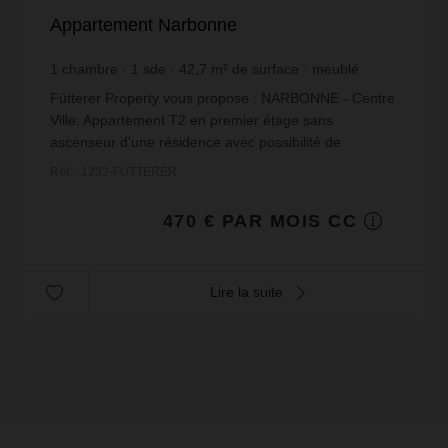
Appartement Narbonne
1
chambre
1
sde
42,7
m² de surface
meublé
11,01 €
prix / m²
Fütterer Property vous propose : NARBONNE - Centre
Ville: Appartement T2 en premier étage sans
ascenseur d'une résidence avec possibilité de
stationnement à proximité.Cet appartement de 42m²
Réf. : 1232-FUTTERER
meublé, s...
470 € PAR MOIS CC
Lire la suite