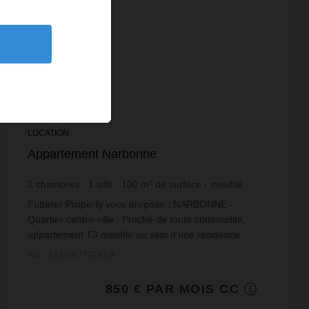
LOCATION
Appartement Narbonne
2
chambres
1
sdb
100
m² de surface
meublé
8,5 €
prix / m²
Fütterer Property vous propose : NARBONNE -
Quartier centre-ville : Proche de toute commodité,
appartement T3 meublé au sein d'une résidence
sécurisée et de standing sans ascenseur. Bail étudiant
Réf. : 1321-FUTTERER
ou m...
850 € PAR MOIS CC