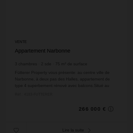
VENTE
Appartement Narbonne
3
chambres
2
sde
75
m² de surface
3 546,67 €
prix / m²
Fütterer Property vous présente: au centre ville de
Narbonne, à deux pas des Halles, appartement de
type 4 superbement rénové avec balcons.Situé au
premier étage d'une copropriété sans ascenseur,
Réf. : 4183-FUTTERER
l'ap...
266 000 €
Lire la suite