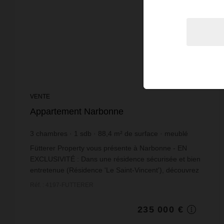
VENTE
Appartement Narbonne
3
chambres
1
sdb
88,4
m² de surface
meublé
2 658,37 €
prix / m²
Fütterer Property vous présente à Narbonne - EN
EXCLUSIVITÉ : Dans une résidence sécurisée et bien
entretenue (Résidence 'Le Saint-Vincent'), découvrez
cet agréable appartement T4 de 88 m² habitables,...
Réf. : 4197-FUTTERER
235 000 €