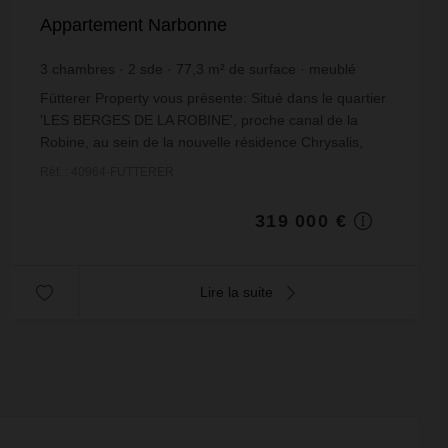
Appartement Narbonne
3
chambres
2
sde
77,3
m² de surface
meublé
4 126,78 €
prix / m²
Fütterer Property vous présente: Situé dans le quartier
'LES BERGES DE LA ROBINE', proche canal de la
Robine, au sein de la nouvelle résidence Chrysalis,
conforme à la norme RE2020, proche du centre h...
Réf. : 40964-FUTTERER
319 000 €
Lire la suite