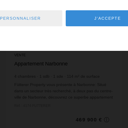
PERSONNALISER
J'ACCEPTE
VENTE
Appartement Narbonne
4
chambres
1
sdb
1
sde
114
m² de surface
4 121,93 €
prix / m²
Fütterer Property vous présente à Narbonne: Situé
dans un secteur très recherché, à deux pas du centre-
ville de Narbonne, découvrez ce superbe appartement
de 114 m² habitables, au 6? et dernier étage ...
Réf. : 4174-FUTTERER
469 900 €