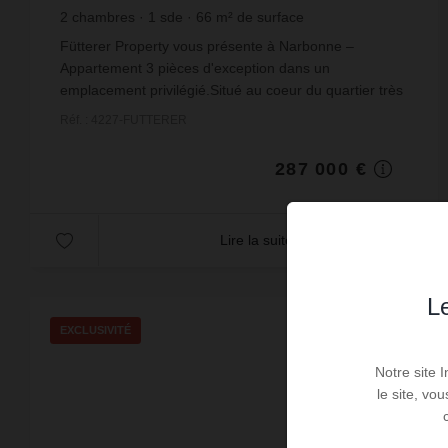
2
chambres
1
sde
66
m² de surface
4 348,48 €
prix / m²
Fütterer Property vous présente à Narbonne –
Appartement 3 pièces d'exception dans un
emplacement privilégié.Situé au coeur du quartier très
recherché des Berges de la Robine, dans la récente
Réf. : 4227-FUTTERER
Résidenc...
287 000 €
Lire la suite
Le
EXCLUSIVITÉ
Notre site 
le site, vo