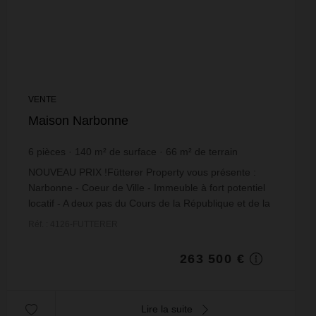
VENTE
Maison Narbonne
6
pièces
140
m² de surface
66
m² de terrain
1 882,14 €
prix / m²
NOUVEAU PRIX !Fütterer Property vous présente :
Narbonne - Coeur de Ville - Immeuble à fort potentiel
locatif - A deux pas du Cours de la République et de la
Place de la Mairie, cet immeuble bénéfic...
Réf. : 4126-FUTTERER
263 500 €
Lire la suite