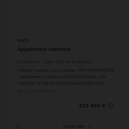
VENTE
Appartement Narbonne
2
chambres
1
sde
61,3
m² de surface
3 587,28 €
prix / m²
Fütterer Property vous présente: PRIX PROMOTEUR
– Appartement 3 pièces neuf RE2020.Dans cette
résidence, les lignes architecturales fluides et la
présence apaisante des pins créent une ambiance à la
Réf. : 37303-FUTTERER
...
219 900 €
Lire la suite