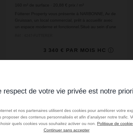
160
m² de surface
20,88 €
prix / m²
Fütterer Property vous présente à NARBONNE, Av de
Gruissan, un local commercial, prêt à accueillir avec
un espace moderne et fonctionnel.Situé au sein d'une
zone attractive, ce local présente un état ...
Réf. : 4247-FUTTERER
3 340 € PAR MOIS HC
Lire la suite
 respect de votre vie privée est notre prior
Internet et nos partenaires utilisent des cookies pour améliorer votre ex
us proposer des contenus personnalisés et afin d’analyser notre trafic.
choisir quels cookies vous souhaitez activer ou non.
Politique de cookie
Continuer sans accepter