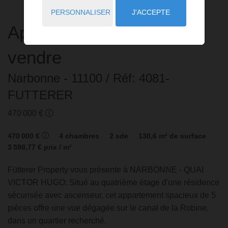
PERSONNALISER
J'ACCEPTE
Appartement
5 pièces
à
vendre
Narbonne
- 11100
/ Réf: 4081-
FUTTERER
470 000 €
470 000 €
4
chambres
2
sde
130,6
m² de surface
3 598,77 €
prix / m²
Fütterer Property vous présente à NARBONNE - QUAI
VICTOR HUGO: Situé au quatrième étage d'une résidence
sécurisée avec ascenseur, cet appartement spacieux de 5
pièces offre une vue dégagée sur le canal de la Robine,
dans un quartier recherché.