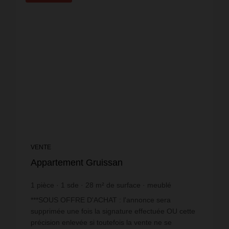
VENTE
Appartement Gruissan
1
pièce
1
sde
28
m² de surface
meublé
5 321,43 €
prix / m²
***SOUS OFFRE D'ACHAT : l'annonce sera
supprimée une fois la signature effectuée OU cette
précision enlevée si toutefois la vente ne se