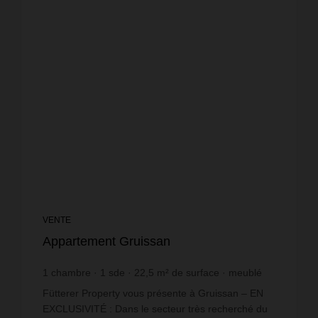
VENTE
Appartement Gruissan
1
chambre
1
sde
22,5
m² de surface
meublé
5 111,11 €
prix / m²
Fütterer Property vous présente à Gruissan – EN
EXCLUSIVITÉ : Dans le secteur très recherché du