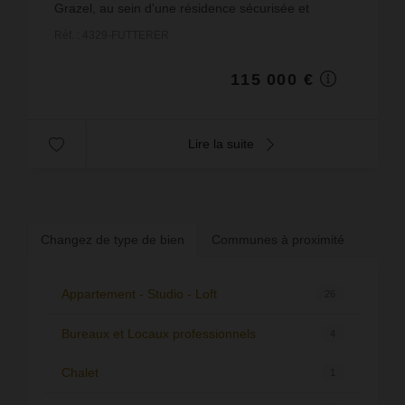
Grazel, au sein d'une résidence sécurisée et
idéalement située en première ligne de plage,
Réf. : 4329-FUTTERER
découvrez ce ...
115 000 €
Lire la suite
Changez de type de bien
Communes à proximité
Appartement - Studio - Loft
26
Bureaux et Locaux professionnels
4
Chalet
1