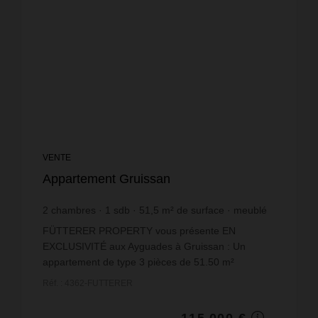
VENTE
Appartement Gruissan
2
chambres
1
sdb
51,5
m² de surface
meublé
2 233,01 €
prix / m²
FÜTTERER PROPERTY vous présente EN
EXCLUSIVITÉ aux Ayguades à Gruissan : Un
appartement de type 3 pièces de 51.50 m²
habitables situé au rez-de-chaussée dans la
Réf. : 4362-FUTTERER
résidence de vacances dénommée 'Belam...
115 000 €