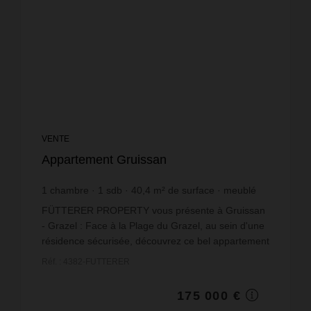
VENTE
Appartement Gruissan
1
chambre
1
sdb
40,4
m² de surface
meublé
4 331,68 €
prix / m²
FÜTTERER PROPERTY vous présente à Gruissan
- Grazel : Face à la Plage du Grazel, au sein d'une
résidence sécurisée, découvrez ce bel appartement
T2 traversant de 40 m² habitables, vendu meublé,
Réf. : 4382-FUTTERER
avec u...
175 000 €