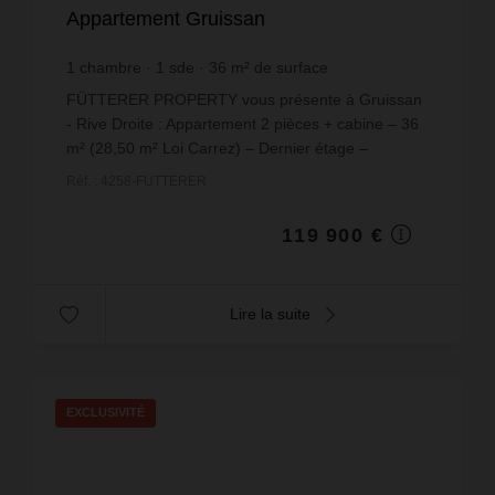
Appartement Gruissan
1
chambre
1
sde
36
m² de surface
3 330,56 €
prix / m²
FÜTTERER PROPERTY vous présente à Gruissan
- Rive Droite : Appartement 2 pièces + cabine – 36
m² (28,50 m² Loi Carrez) – Dernier étage –
Exposition Sud/OuestSitué au 3ème et dernier
Réf. : 4258-FUTTERER
étage, cet apparte...
119 900 €
Lire la suite
EXCLUSIVITÉ