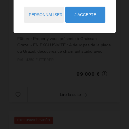
VENTE
PERSONNALISER
J'ACCEPTE
Appartement Gruissan
1
pièce
1
sdb
24,4
m² de surface
meublé
4 057,38 €
prix / m²
Fütterer Property vous présente à Gruissan -
Grazel - EN EXCLUSIVITÉ : À deux pas de la plage
du Grazel, découvrez ce charmant studio avec
mezzanine offrant une surface totale d'environ 35
Réf. : 4350-FUTTERER
m² (24,37 m...
99 000 €
Lire la suite
EXCLUSIVITÉ /
VIDÉO