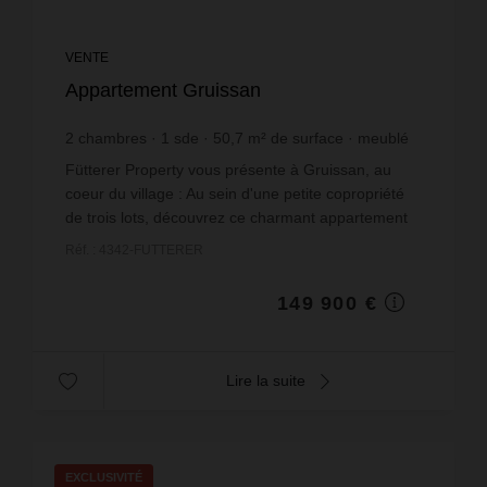
VENTE
Appartement Gruissan
2
chambres
1
sde
50,7
m² de surface
meublé
2 956,61 €
prix / m²
Fütterer Property vous présente à Gruissan, au
coeur du village : Au sein d'une petite copropriété
de trois lots, découvrez ce charmant appartement
traversant de 3 pièces, développant environ 50 m²
Réf. : 4342-FUTTERER
ha...
149 900 €
Lire la suite
EXCLUSIVITÉ