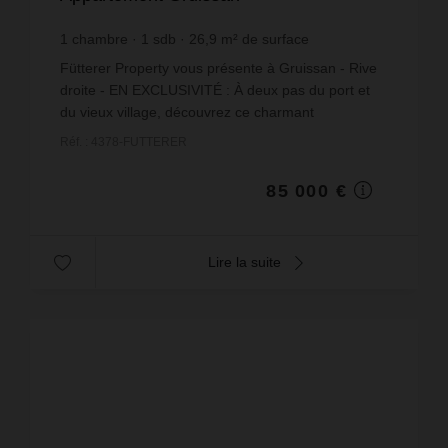
1
chambre
1
sdb
26,9
m² de surface
3 159,85 €
prix / m²
Fütterer Property vous présente à Gruissan - Rive
droite - EN EXCLUSIVITÉ : À deux pas du port et
du vieux village, découvrez ce charmant
appartement deux pièces de 27 m² avec terrasse
Réf. : 4378-FUTTERER
de 5 m² et vue ...
85 000 €
Lire la suite