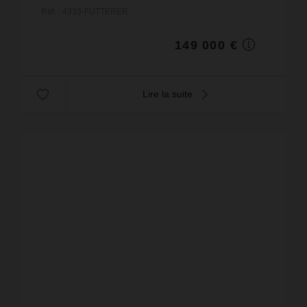
concrétisait pas. Merci pour votre
Réf. : 4333-FUTTERER
compréhension***Fütterer Prop...
149 000 €
Lire la suite