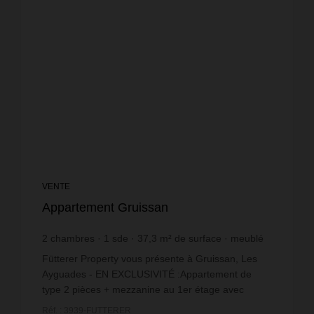
VENTE
Appartement Gruissan
2
chambres
1
sde
37,3
m² de surface
meublé
5 335,12 €
prix / m²
Fütterer Property vous présente à Gruissan, Les
Ayguades - EN EXCLUSIVITÉ :Appartement de
type 2 pièces + mezzanine au 1er étage avec
terrasse et Vue Mer! Accès direct à moins de 50
Réf. : 3939-FUTTERER