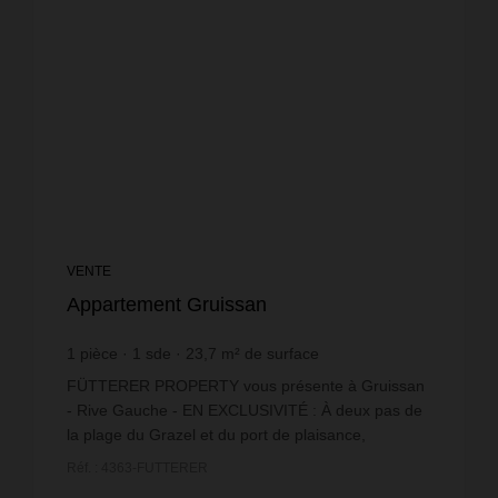
VENTE
Appartement Gruissan
1
pièce
1
sde
23,7
m² de surface
4 641,35 €
prix / m²
FÜTTERER PROPERTY vous présente à Gruissan
- Rive Gauche - EN EXCLUSIVITÉ : À deux pas de
la plage du Grazel et du port de plaisance,
découvrez ce charmant studio avec cabine de
Réf. : 4363-FUTTERER
23,66 m², idéal pour v...