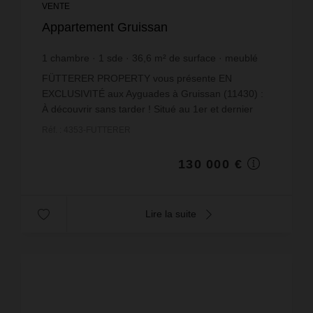
VENTE
Appartement Gruissan
1
chambre
1
sde
36,6
m² de surface
meublé
3 551,91 €
prix / m²
FÜTTERER PROPERTY vous présente EN
EXCLUSIVITÉ aux Ayguades à Gruissan (11430) :
À découvrir sans tarder ! Situé au 1er et dernier
étage d'une résidence sécurisée, ce charmant
Réf. : 4353-FUTTERER
appartement T2 avec mezz...
130 000 €
Lire la suite