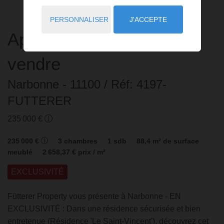
PERSONNALISER
J'ACCEPTE
Appartement
4 pièces
à
vendre
Narbonne
- 11100
/ Réf: 4197-
FUTTERER
235 000 €
235 000 €
3
chambres
1
sdb
88,4
m² de surface
meublé
2 658,37 €
prix / m²
EXCLUSIVITÉ
Fütterer Property vous présente à Narbonne - EN
EXCLUSIVITÉ : Dans une résidence sécurisée et bien
entretenue (Résidence 'Le Saint-Vincent'), découvrez cet